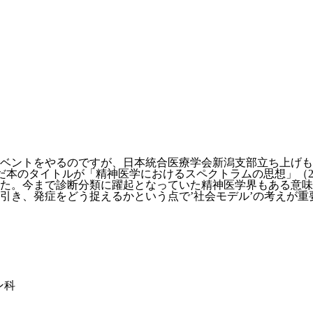
念イベントをやるのですが、日本統合医療学会新潟支部立ち上げ
本のタイトルが「精神医学におけるスペクトラムの思想」（20
た。今まで診断分類に躍起となっていた精神医学界もある意味
引き、発症をどう捉えるかという点で’社会モデル’の考えが重
ン科