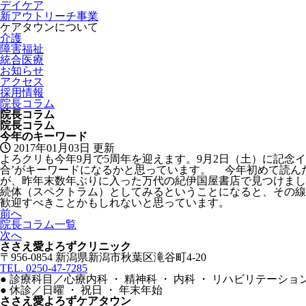
デイケア
新アウトリーチ事業
ケアタウンについて
介護
障害福祉
統合医療
お知らせ
アクセス
採用情報
院長コラム
院長コラム
院長コラム
今年のキーワード
2017年01月03日 更新
よろクリも今年9月で5周年を迎えます。9月2日（土）に記
合’がキーワードになるかと思っています。 今年初めて読んだ
が、昨年末数年ぶりに入った万代の紀伊国屋書店で見つけまし
続体（スペクトラム）としてみるということになると、その線
歓迎すべきことかもしれないと思っています。
前へ
院長コラム一覧
次へ
ささえ愛よろずクリニック
〒956-0854 新潟県新潟市秋葉区滝谷町4-20
TEL. 0250-47-7285
●
診療科目／心療内科 ・ 精神科 ・ 内科 ・ リハビリテーショ
●
休診／日曜 ・ 祝日 ・ 年末年始
ささえ愛よろずケアタウン