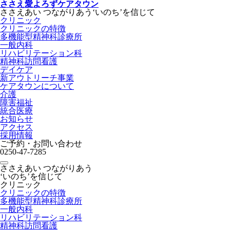
ささえ愛よろずケアタウン
ささえあい つながりあう‘いのち’を信じて
クリニック
クリニックの特徴
多機能型精神科診療所
一般内科
リハビリテーション科
精神科訪問看護
デイケア
新アウトリーチ事業
ケアタウンについて
介護
障害福祉
統合医療
お知らせ
アクセス
採用情報
ご予約・お問い合わせ
0250-47-7285
toggle navigation
ささえあい つながりあう
‘いのち’を信じて
クリニック
クリニックの特徴
多機能型精神科診療所
一般内科
リハビリテーション科
精神科訪問看護