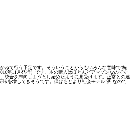
もかねて行う予定です。そういうことからもいろんな意味で’統
16年11月発行）です。本の購入はほとんどアマゾンなのです
、統合を志向しようとし始めたように見受けます。正常との連
要味を増してきそうです。僕はもとより社会モデル’派’なので